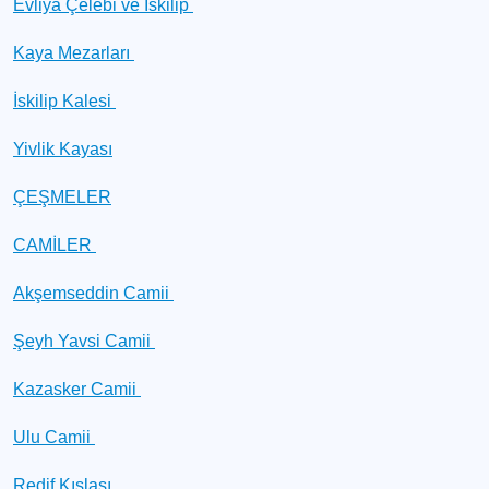
Evliya Çelebi ve İskilip
Kaya Mezarları
İskilip Kalesi
Yivlik Kayası
ÇEŞMELER
CAMİLER
Akşemseddin Camii
Şeyh Yavsi Camii
Kazasker Camii
Ulu Camii
Redif Kışlası