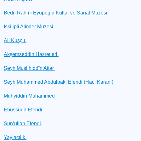
Bedri Rahmi Eyüpoğlu Kültür ve Sanat Müzesi
İskilipli Alimler Müzesi
Ali Kuşçu
Akşemseddin Hazretleri
Şeyh Muslihiddîn Attar
Şeyh Muhammed Abdülbaki Efendi (Hacı Karani)
Muhyiddin Muhammed
Ebussuud Efendi
Sun’ullah Efendi
Yaylacılık